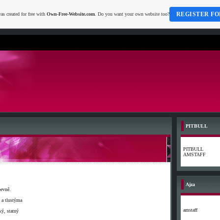
REGISTER FO
as created for free with
Own-Free-Website.com
. Do you want your own website too?
PITBULL
PITBULL
AMSTAFF
Ajza
pevně.
 a tlustýma
amstaff
ký, statný