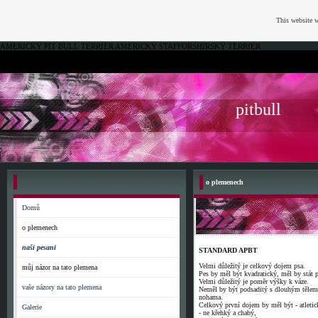
This website w
AMERICKÝ PIT BULL TERRIÉR AMERICKÝ STAFFORSHIRSKÝ TERRIÉR
pitbull
o plemenech
Domů
o plemenech
naši pesani
STANDARD APBT
Velmi důležitý je celkový dojem psa.
můj názor na tato plemena
Pes by měl být kvadratický, měl by stát 
Velmi důležitý je poměr výšky k váze.
vaše názory na tato plemena
Neměl by být podsaditý s dlouhým tělem
nohama.
Celkový první dojem by měl být - atletic
Galerie
- ne křehký a chabý,