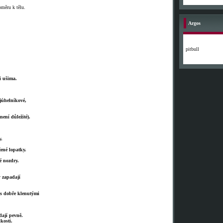
oměru k tělu.
Argos
pitbull
i ušima.
júhelníkové,
ení důležité).
y.
ené lopatky.
é nozdry.
y zapadají
s dobře klenutými
ají pevně.
kosti.