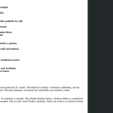
važující
ěná
ního pohledu by měl
straně.
smém žebru.
tní
iroká a plochá.
atší než holenní.
 kombinace barev.
ě nad kyčelním
ke konci.
rvní polovině 20. století. Původně byl totožný s britským staffordem, ale byl
tavu. Původní plemena, ze kterých byl vyšlechtěn jsou buldok a teriér.
Je mohutný a svalnatý. Má středně dlouhou hlavu s širokou lebkou a svalnatými
osazené. Krk je silný, hruď široká a hluboká. Nohy má rovné a se silnými kostmi.