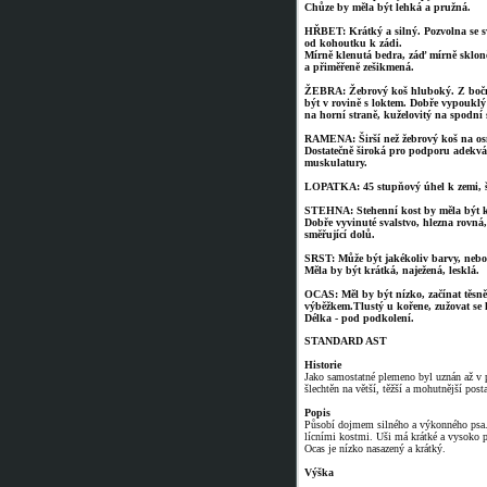
Chůze by měla být lehká a pružná.
HŘBET: Krátký a silný. Pozvolna se s
od kohoutku k zádi.
Mírně klenutá bedra, záď mírně sklon
a přiměřeně zešikmená.
ŽEBRA: Žebrový koš hluboký. Z boč
být v rovině s loktem. Dobře vypouklý
na horní straně, kuželovitý na spodní 
RAMENA: Širší než žebrový koš na o
Dostatečně široká pro podporu adekvá
muskulatury.
LOPATKA: 45 stupňový úhel k zemi, š
STEHNA: Stehenní kost by měla být kr
Dobře vyvinuté svalstvo, hlezna rovná,
směřující dolů.
SRST: Může být jakékoliv barvy, nebo
Měla by být krátká, naježená, lesklá.
OCAS: Měl by být nízko, začínat těsn
výběžkem.Tlustý u kořene, zužovat se 
Délka - pod podkolení.
STANDARD AST
Historie
Jako samostatné plemeno byl uznán až v p
šlechtěn na větší, těžší a mohutnější pos
Popis
Působí dojmem silného a výkonného psa. 
lícními kostmi. Uši má krátké a vysoko p
Ocas je nízko nasazený a krátký.
Výška