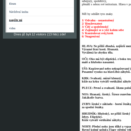
sebejistý, spolehlivý,
fórum
přenáší s sebou své teritorium. Hlava v p
Návštěvní kniha
Měl by odrážet tyto znaky.
napište mi
1
/
Odvahu - nezastrašený
2/ Houževnatost
3/ Čilý a společenský
videa
4/ Zajímající se o věci kolem sebe
5/ Kontrolovat svůj krok
Dnes již byli 12 visitors (13 hits) zde!
6/ Neagresivní
HLAVA: Ne příliš dlouhá, nejširší mez
Výrazné lícní kosti. Hranatá.
Vyvážená ke zbytku těla.
OČI: Oko má být eliptické, z boku tro
malé a hluboko nasazené.
UŠI: Kupírované nebo nekupírované (n
Posazené vysoko na hlavě.Bez záhybů.
KRK: Svalnatý, mírně klenutý,
kůže na krku vytváří vertikální záhyb
PLECE: Pevné a svalnaté, šikmo polož
NOS: Hranatý, široký. Široce rozevřen
Jakákoliv barva.
ZUBY: široké v základu - horní řezák
za spodní řezáky.
HRUDNÍK: Hluboký, ne příliš široký 
žebry. Eliptický.
Kůže vytváří vertikální záhyby.
NOHY: Přední nohy jsou těžké a vypad
Rovné kolmé spěnky.Tlapy střední veli